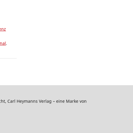
enz
nal
.
echt, Carl Heymanns Verlag – eine Marke von