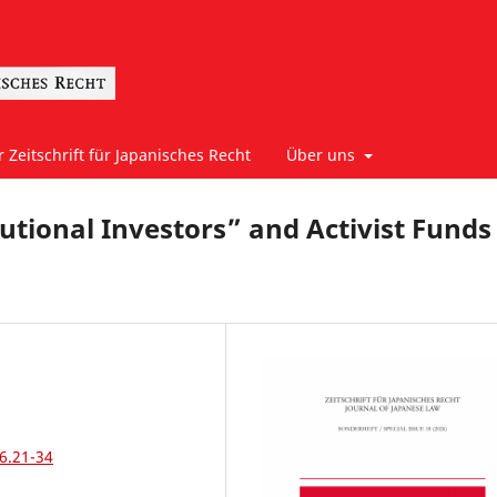
 Zeitschrift für Japanisches Recht
Über uns
utional Investors” and Activist Funds 
6.21-34