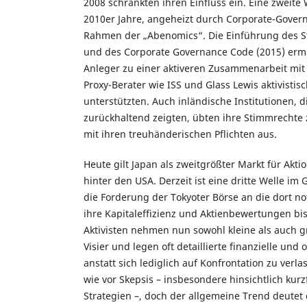
2008 schränkten ihren Einfluss ein. Eine zweite
2010er Jahre, angeheizt durch Corporate-Gove
Rahmen der „Abenomics“. Die Einführung des S
und des Corporate Governance Code (2015) ermut
Anleger zu einer aktiveren Zusammenarbeit mi
Proxy-Berater wie ISS und Glass Lewis aktivist
unterstützten. Auch inländische Institutionen, d
zurückhaltend zeigten, übten ihre Stimmrecht
mit ihren treuhänderischen Pflichten aus.
Heute gilt Japan als zweitgrößter Markt für Akti
hinter den USA. Derzeit ist eine dritte Welle im
die Forderung der Tokyoter Börse an die dort n
ihre Kapitaleffizienz und Aktienbewertungen bi
Aktivisten nehmen nun sowohl kleine als auch 
Visier und legen oft detaillierte finanzielle und 
anstatt sich lediglich auf Konfrontation zu verl
wie vor Skepsis – insbesondere hinsichtlich kurz
Strategien –, doch der allgemeine Trend deutet 