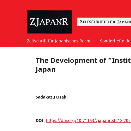
Zeitschrift für Japanisches Recht
Sonderhefte der
The Development of “Instit
Japan
Sadakazu Osaki
DOI:
https://doi.org/10.71163/zjapanr.sh.18.202