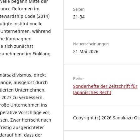
 Welle begann Mitte der
rnance-Reformen im
Seiten
tewardship Code (2014)
21-34
igte institutionelle
t Unternehmen, während
ische Kampagnen
Neuerscheinungen
ie sich zunächst
21 Mai 2026
e zunehmend im Einklang
onärsaktivismus, direkt
Reihe
 Gange, ausgelöst durch
Sonderhefte der Zeitschrift für
otierten Unternehmen,
Japanisches Recht
s 2023 zu verbessern.
große Unternehmen ins
operative Vorschläge vor,
Copyright (c) 2026 Sadakazu Os
assen. Zwar herrscht nach
fristig ausgerichteter
darauf hin, dass der