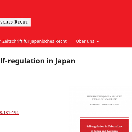
 Zeitschrift für Japanisches Recht
Über uns
lf-regulation in Japan
18.181-194