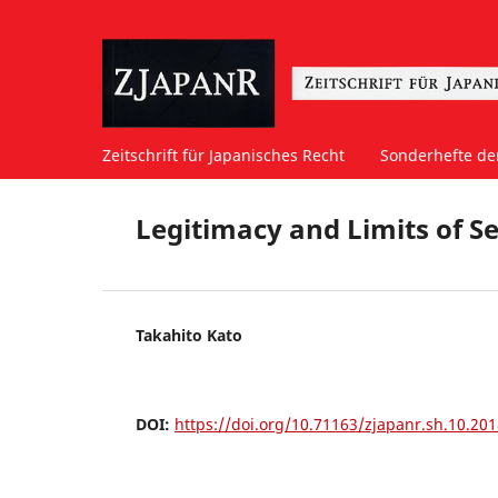
Zeitschrift für Japanisches Recht
Sonderhefte der
Legitimacy and Limits of Se
Takahito Kato
DOI:
https://doi.org/10.71163/zjapanr.sh.10.20