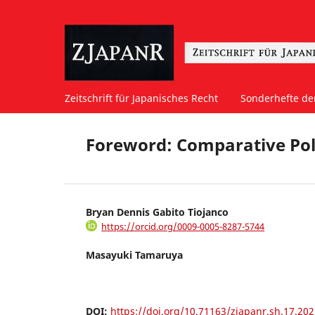
Zeitschrift für Japanisches Recht
Sonderhefte der
Foreword: Comparative Poli
Bryan Dennis Gabito Tiojanco
https://orcid.org/0009-0005-8287-5744
Masayuki Tamaruya
DOI:
https://doi.org/10.71163/zjapanr.sh.17.202