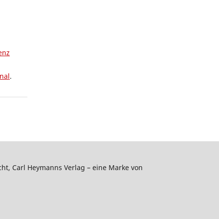
enz
nal
.
echt, Carl Heymanns Verlag – eine Marke von