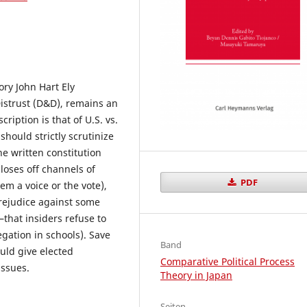
ory John Hart Ely
istrust (D&D), remains an
cription is that of U.S. vs.
hould strictly scrutinize
the written constitution
closes off channels of
PDF
em a voice or the vote),
 prejudice against some
—that insiders refuse to
egation in schools). Save
Band
ould give elected
Comparative Political Process
issues.
Theory in Japan
Seiten