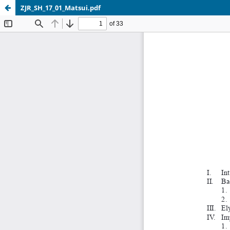
ZJR_SH_17_01_Matsui.pdf